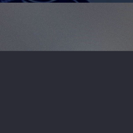
Realizacje
 bogate doświadczenie w pracy z różnymi branżami