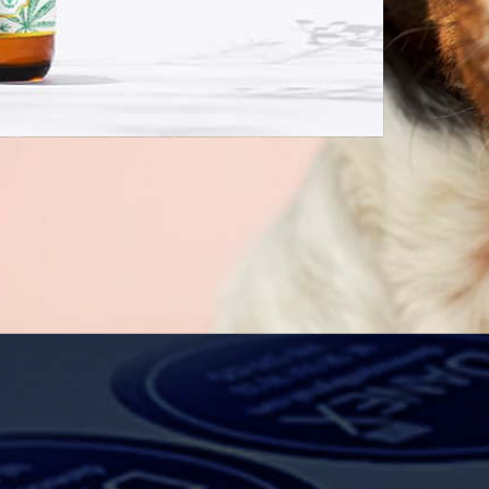
nie dlatego musi ono wyrażać istotę przedsiębiorstwa, orga
ające kilkuletnie doświadczenie. Wykonamy dla Państwa log
rmy można skontaktować się telefonicznie lub poprzez e-mai