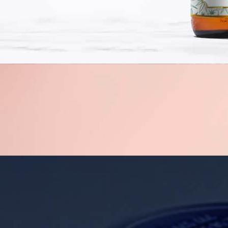
Projektowanie logo
Logo jest najważniejszym elementem wizerunku firmy, właś
W Studio VIATAS logo tworzą profesjonalni projektanci, m
pierwszy rzut oka. Aby zamówić projekt logo strony lub fi
Identyfikacja wizualna