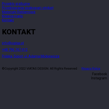
Projekty graficzne
Projektowanie opakowań i etykiet
Materiały Reklamowe
Kreacja marki
Kontakt
KONTAKT
info@viatas.pl
+48 796 747 412
Polska, Sopot, ul. Adama Mickiewicza
©Copyright 2022 VIATAS DESIGN. All Rights Reserved
Privacy Policy
Facebook
Instagram