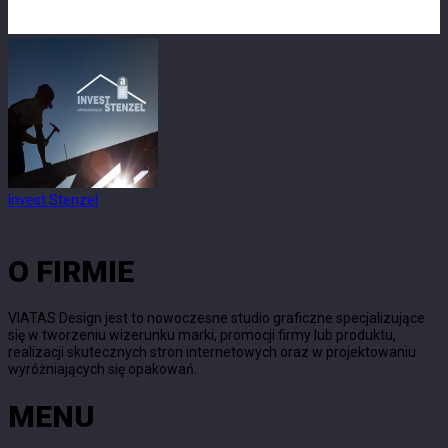
Invest Stenzel
O FIRMIE
VIATAS Design jest to nowoczesne studio graficzne specjalizujące
się w tworzeniu wizerunku marki, promocji firmy lub produktu,
realizacji skutecznych stron internetowych oraz w projektowaniu
wyróżniających się opakowań.
MENU