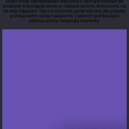
Studio Viatas zaprojektowało wizytówkę o ciemnych kolorach dla
wizażystki wykonującej
zarówno makijaże dzienne, wieczorowe, czy
na sesje zdjęciowe.
Taki styl wizytówki został wybrany, aby pokazać
profesjonalizm i pasję makijażystki. Zadaniem grafików było
wykonać prostą i elegancką wizytówkę.