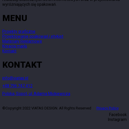
wyróżniających się opakowań.
MENU
Projekty graficzne
Projektowanie opakowań i etykiet
Materiały Reklamowe
Kreacja marki
Kontakt
KONTAKT
info@viatas.pl
+48 796 747 412
Polska, Sopot, ul. Adama Mickiewicza
©Copyright 2022 VIATAS DESIGN. All Rights Reserved
Privacy Policy
Facebook
Instagram